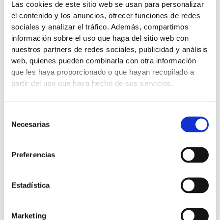
Las cookies de este sitio web se usan para personalizar
el contenido y los anuncios, ofrecer funciones de redes
𝗣𝗲𝗿𝗼 ¿𝗰ó𝗺𝗼 𝗶𝗻𝘁𝗲𝗿𝘃𝗶𝗲𝗻𝗲 𝗹𝗮 𝘁𝗲𝗺𝗽𝗲𝗿𝗮𝘁𝘂𝗿𝗮 𝗲𝗻 𝘁𝗼𝗱𝗼
sociales y analizar el tráfico. Además, compartimos
𝗲𝘀𝘁𝗲 𝗽𝗿𝗼𝗰𝗲𝘀𝗼?
Arrhenius
tiene la respuesta.
información sobre el uso que haga del sitio web con
nuestros partners de redes sociales, publicidad y análisis
La ecuación de Arrhenius es una fórmula matemática que
web, quienes pueden combinarla con otra información
describe cómo la velocidad de una reacción química
que les haya proporcionado o que hayan recopilado a
depende de la temperatura. A mayor temperatura, mayor
partir del uso que haya hecho de sus servicios.
velocidad de reacción.
Selección
✅ El impacto negativo de las temperaturas elevadas
Necesarias
de
sobre el comportamiento se atribuye principalmente a una
consentimiento
mayor velocidad de degradación del SEI, ya que, la película
de la SEI comienza a degradarse o a disolverse.
Preferencias
La velocidad de reacción aumenta porque la fracción de
Estadística
moléculas que sobrepasan la energía de activación es
mayor.
Marketing