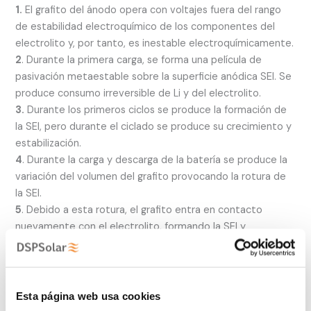
1.
El grafito del ánodo opera con voltajes fuera del rango
de estabilidad electroquímico de los componentes del
electrolito y, por tanto, es inestable electroquímicamente.
2
. Durante la primera carga, se forma una película de
pasivación metaestable sobre la superficie anódica SEI. Se
produce consumo irreversible de Li y del electrolito.
3.
Durante los primeros ciclos se produce la formación de
la SEI, pero durante el ciclado se produce su crecimiento y
estabilización.
4
. Durante la carga y descarga de la batería se produce la
variación del volumen del grafito provocando la rotura de
la SEI.
5
. Debido a esta rotura, el grafito entra en contacto
nuevamente con el electrolito, formando la SEI y
consumiendo más litio.
✅ Esta formación, engrosamiento y rotura continua de la
SEI provoca una disminución continua de la capacidad y
Esta página web usa cookies
aumenta la resistencia interna de la batería.