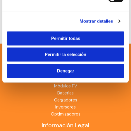
¿Quieres saber más? ¡Hablémos!
Firmado: Iván Jares
(perfil LinkedIn)
Director de Proyectos Industriales DSP Solar
Mostrar detalles
←
Entrada anterior
Entrada siguiente
→
Permitir todas
Permitir la selección
Denegar
Categorías
Módulos FV
Baterías
Cargadores
Inversores
Optimizadores
Información Legal