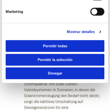
gekoppelt werden, ohne dass umfangreiche
Stromnetze oder Anpassungen erforderlich
Marketing
sind. Diese Funktion vereinfacht die
Systemerweiterung und -wartung und bietet
den Anwendern eine größere
Anpassungsfähigkeit an sich verändernde
Mostrar detalles
Energieanforderungen.
Unterstützung von Dieselgeneratoren für
Permitir todas
mehr Stabilität der Stromversorgung
. Der
Wechselrichter speichert nicht nur die Energie
Permitir la selección
der Solarmodule, sondern bezieht auch Strom
von Dieselgeneratoren. Er ist mit einer
automatischen Spannungsregelung
Denegar
ausgestattet und verbessert so die
Stromqualität von Solar-Diesel-
Hybridsystemen. In Szenarien, in denen die
Solarstromerzeugung den Bedarf nicht deckt,
sorgt die nahtlose Umschaltung auf
Dieselgeneratoren für eine