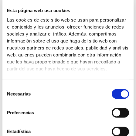
optimieren und seinen Geldbeutel zu schonen.
Esta página web usa cookies
Umschalten von Netz auf Netz-Nullniveau
Las cookies de este sitio web se usan para personalizar
USV
. Ausgestattet mit der UPS Zero-Level-
el contenido y los anuncios, ofrecer funciones de redes
Netz-zu-Netz-Umschaltfunktion,
sociales y analizar el tráfico. Además, compartimos
gewährleistet der Wechselrichter eine
información sobre el uso que haga del sitio web con
unterbrechungsfreie Stromversorgung. Bei
nuestros partners de redes sociales, publicidad y análisis
plötzlichen Stromausfällen schaltet er
web, quienes pueden combinarla con otra información
automatisch auf Batteriestrom um und liefert
que les haya proporcionado o que hayan recopilado a
ohne Unterbrechung kontinuierlich Strom, was
partir del uso que haya hecho de sus servicios.
ihn zur idealen Wahl für kritische Anwendungen
macht, bei denen Ausfallzeiten keine Option
sind.
Selección
AC-Kopplung für Flexibilität
. Der
Necesarias
de
Wechselrichter arbeitet mit AC-Kopplung, was
consentimiento
eine größere Systemflexibilität ermöglicht. Im
Preferencias
Parallelbetrieb kann der Hybrid-
Wechselrichter mit netzgekoppelten
Wechselrichtern und Mikro-Wechselrichtern
Estadística