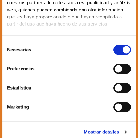
nuestros partners de redes sociales, publicidad y análisis
web, quienes pueden combinarla con otra información
que les haya proporcionado o que hayan recopilado a
Categorías
partir del uso que haya hecho de sus servicios.
Módulos FV
Baterías
Selección
Cargadores
Necesarias
de
Inversores
consentimiento
Optimizadores
Preferencias
Información Legal
Estadística
Aviso Legal
Política de Privacidad
Política de Cookies
Marketing
Política Calidad/MA
Términos y Condiciones
Certificación Calidad
Mostrar detalles