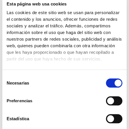
11
Esta página web usa cookies
caraterísticas
Las cookies de este sitio web se usan para personalizar
que
el contenido y los anuncios, ofrecer funciones de redes
deve
sociales y analizar el tráfico. Además, compartimos
saber
información sobre el uso que haga del sitio web con
sobre
nuestros partners de redes sociales, publicidad y análisis
o
web, quienes pueden combinarla con otra información
Deye
que les haya proporcionado o que hayan recopilado a
50kW
partir del uso que haya hecho de sus servicios.
11 caraterísticas que deve saber
Selección
sobre o Deye 50kW
Necesarias
de
consentimiento
Como distribuidor fotovoltaico, apresentamos a série de
Preferencias
inversores híbridos trifásicos da Deye, que apresenta uma
solução abrangente concebida para satisfazer as diversas
necessidades energéticas dos consumidores residenciais,
Estadística
comerciais e industriais. Entre todos os produtos, o