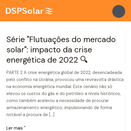
Saltar
para
o
conteúdo
Série "Flutuações do mercado
Série
"Flutuações
solar": impacto da crise
do
energética de 2022 🔍
mercado
solar":
Impacto
PARTE 2 A crise energética global de 2022, desencadeada
da
pelo conflito na Ucrânia, provocou uma reviravolta drástica
crise
na economia energética mundial. Este cenário não só
energética
elevou os custos do gás e do petróleo a níveis históricos,
de
como também acelerou a necessidade de procurar
2022
armazenamento energético, impulsionando de forma
🔍
notável a procura de […]
Ler mais "