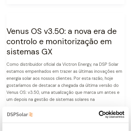
Venus
OS
Venus OS v3.50: a nova era de
v3.50:
a
controlo e monitorização em
nova
sistemas GX
era
de
Como distribuidor oficial da Victron Energy, na DSP Solar
controlo
estamos empenhados em trazer as últimas inovações em
e
energia solar aos nossos clientes. Por esta razão, hoje
monitorização
gostaríamos de destacar a chegada da última versão do
em
Venus OS: v3.50, uma atualização que marca um antes e
sistemas
um depois na gestão de sistemas solares na
GX
Ler mais "